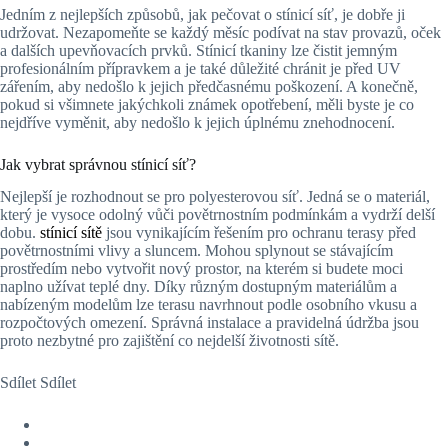
Jedním z nejlepších způsobů, jak pečovat o stínicí síť, je dobře ji
udržovat. Nezapomeňte se každý měsíc podívat na stav provazů, oček
a dalších upevňovacích prvků. Stínicí tkaniny lze čistit jemným
profesionálním přípravkem a je také důležité chránit je před UV
zářením, aby nedošlo k jejich předčasnému poškození. A konečně,
pokud si všimnete jakýchkoli známek opotřebení, měli byste je co
nejdříve vyměnit, aby nedošlo k jejich úplnému znehodnocení.
Jak vybrat správnou stínicí síť?
Nejlepší je rozhodnout se pro polyesterovou síť. Jedná se o materiál,
který je vysoce odolný vůči povětrnostním podmínkám a vydrží delší
dobu.
stínicí sítě
jsou vynikajícím řešením pro ochranu terasy před
povětrnostními vlivy a sluncem. Mohou splynout se stávajícím
prostředím nebo vytvořit nový prostor, na kterém si budete moci
naplno užívat teplé dny. Díky různým dostupným materiálům a
nabízeným modelům lze terasu navrhnout podle osobního vkusu a
rozpočtových omezení. Správná instalace a pravidelná údržba jsou
proto nezbytné pro zajištění co nejdelší životnosti sítě.
Sdílet Sdílet