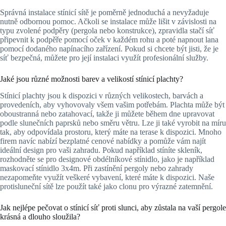
Správná instalace stínicí sítě je poměrně jednoduchá a nevyžaduje
nutně odbornou pomoc. Ačkoli se instalace může lišit v závislosti na
typu zvolené podpěry (pergola nebo konstrukce), zpravidla stačí síť
připevnit k podpěře pomocí oček v každém rohu a poté napnout lana
pomocí dodaného napínacího zařízení. Pokud si chcete být jisti, že je
síť bezpečná, můžete pro její instalaci využít profesionální služby.
Jaké jsou různé možnosti barev a velikostí stínicí plachty?
Stínicí plachty jsou k dispozici v různých velikostech, barvách a
provedeních, aby vyhovovaly všem vašim potřebám. Plachta může být
oboustranná nebo zatahovací, takže ji můžete během dne upravovat
podle slunečních paprsků nebo směru větru. Lze ji také vyrobit na míru
tak, aby odpovídala prostoru, který máte na terase k dispozici. Mnoho
firem navíc nabízí bezplatné cenové nabídky a pomůže vám najít
ideální design pro vaši zahradu. Pokud například stíníte skleník,
rozhodněte se pro designové obdélníkové stínidlo, jako je například
maskovací stínidlo 3x4m. Při zastínění pergoly nebo zahrady
nezapomeňte využít veškeré vybavení, které máte k dispozici. Naše
protisluneční sítě lze použít také jako clonu pro výrazné zatemnění.
Jak nejlépe pečovat o stínicí síť proti slunci, aby zůstala na vaší pergole
krásná a dlouho sloužila?