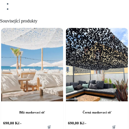
Související produkty
Bílá maskovací síť
Černá maskovací síť
ento
Tento
690,00
Kč
–
690,00
Kč
–
🛒
🛒
rodukt
produkt
Rozpětí
Rozpětí