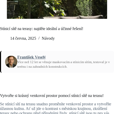
Stínicí sítě na terasy: najděte ideální a účinné řešení!
14 června, 2025
Návody
František Veselý
Více než 12 let se věnuje maskovacím a stínicím sítím, testoval je v
terénu i na zahradních konstrukcích.
Domů
/
Návody
Vytvořte si krásný venkovní prostor pomocí stínicí sítě na terasu!
Se stínicí sítí na terasu snadno proměníte venkovní prostor a vytvoříte
úžasnou kulisu. Ať už jde o kontrast s městskou krajinou, zkrášlení
terasy nebo ochranu před přírodními živly, stínicí sítě jsou tu pro vás.