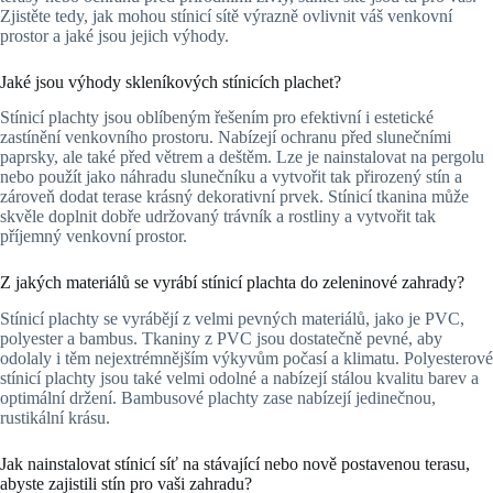
Zjistěte tedy, jak mohou stínicí sítě výrazně ovlivnit váš venkovní
prostor a jaké jsou jejich výhody.
Jaké jsou výhody skleníkových stínicích plachet?
Stínicí plachty jsou oblíbeným řešením pro efektivní i estetické
zastínění venkovního prostoru. Nabízejí ochranu před slunečními
paprsky, ale také před větrem a deštěm. Lze je nainstalovat na pergolu
nebo použít jako náhradu slunečníku a vytvořit tak přirozený stín a
zároveň dodat terase krásný dekorativní prvek. Stínicí tkanina může
skvěle doplnit dobře udržovaný trávník a rostliny a vytvořit tak
příjemný venkovní prostor.
Z jakých materiálů se vyrábí stínicí plachta do zeleninové zahrady?
Stínicí plachty se vyrábějí z velmi pevných materiálů, jako je PVC,
polyester a bambus. Tkaniny z PVC jsou dostatečně pevné, aby
odolaly i těm nejextrémnějším výkyvům počasí a klimatu. Polyesterové
stínicí plachty jsou také velmi odolné a nabízejí stálou kvalitu barev a
optimální držení. Bambusové plachty zase nabízejí jedinečnou,
rustikální krásu.
Jak nainstalovat stínicí síť na stávající nebo nově postavenou terasu,
abyste zajistili stín pro vaši zahradu?