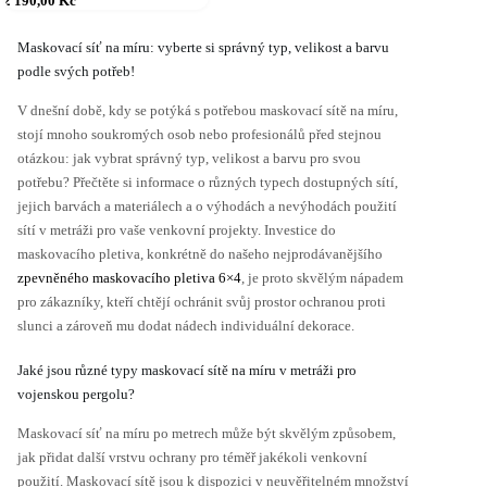
2 190,00
Kč
á
cen:
íce
690,00 Kč
až
riant.
Maskovací síť na míru: vyberte si správný typ, velikost a barvu
2 190,00 Kč
ožnosti
podle svých potřeb!
e
ybrat
V dnešní době, kdy se potýká s potřebou maskovací sítě na míru,
a
stojí mnoho soukromých osob nebo profesionálů před stejnou
tránce
otázkou: jak vybrat správný typ, velikost a barvu pro svou
roduktu
potřebu? Přečtěte si informace o různých typech dostupných sítí,
jejich barvách a materiálech a o výhodách a nevýhodách použití
sítí v metráži pro vaše venkovní projekty. Investice do
maskovacího pletiva, konkrétně do našeho nejprodávanějšího
zpevněného maskovacího pletiva 6×4
, je proto skvělým nápadem
pro zákazníky, kteří chtějí ochránit svůj prostor ochranou proti
slunci a zároveň mu dodat nádech individuální dekorace.
Jaké jsou různé typy maskovací sítě na míru v metráži pro
vojenskou pergolu?
Maskovací síť na míru po metrech může být skvělým způsobem,
jak přidat další vrstvu ochrany pro téměř jakékoli venkovní
použití. Maskovací sítě jsou k dispozici v neuvěřitelném množství