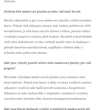
sluncem.
Zesílená bílá maskovací plachta na míru: náš malý favorit
Mnoho zákazníků si pro svou maskovací plachtu vybírá neutrální
barvu. Pokud však plánujete situace, kdy budete potřebovat větší
neviditelnost, je bílá barva docela dobrou volbou, protože nabízí
vynikající utajení a ochranu před horkem. Nicméně pokud hledáte
větší míru diskrétnosti, zvolte světlejší model nebo se maskujte v
přírodě mnohem tmavším tónem, například výběrem látky v
zeleném nebo pískovém odstínu.
Jaké jsou výhody použití stínicí nebo maskovací plachty pro vaši
pergolu?
Hlavními výhodami maskovacích plachet jsou ochrana a stín,
které nabízejí. Pokud jsou barvy a látky zvoleny uvážlivě, mohou
zákazníci využívat také další úroveň soukromí a bezpečnosti.
Zákazníci se také mohou těšit z originální a atraktivní výzdoby
exteriéru nebo interiéru díky různým dostupným kombinacím.
Jaké jsou hlavní možnosti využití vyztužených maskovacích sítí