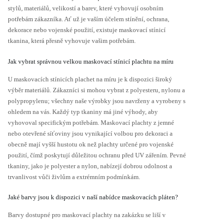
stylů, materiálů, velikostí a barev, které vyhovují osobním
potřebám zákazníka. Ať už je vaším účelem stínění, ochrana,
dekorace nebo vojenské použití, existuje maskovací stínicí
tkanina, která přesně vyhovuje vašim potřebám.
Jak vybrat správnou velkou maskovací stínicí plachtu na míru
U maskovacích stínicích plachet na míru je k dispozici široký
výběr materiálů. Zákazníci si mohou vybrat z polyesteru, nylonu a
polypropylenu; všechny naše výrobky jsou navrženy a vyrobeny s
ohledem na vás. Každý typ tkaniny má jiné výhody, aby
vyhovoval specifickým potřebám. Maskovací plachty z jemné
nebo otevřené síťoviny jsou vynikající volbou pro dekoraci a
obecně mají vyšší hustotu ok než plachty určené pro vojenské
použití, čímž poskytují důležitou ochranu před UV zářením. Pevné
tkaniny, jako je polyester a nylon, nabízejí dobrou odolnost a
trvanlivost vůči živlům a extrémním podmínkám.
Jaké barvy jsou k dispozici v naší nabídce maskovacích pláten?
Barvy dostupné pro maskovací plachty na zakázku se liší v