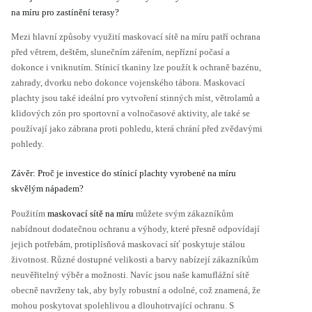
na míru pro zastínění terasy?
Mezi hlavní způsoby využití maskovací sítě na míru patří ochrana
před větrem, deštěm, slunečním zářením, nepřízní počasí a
dokonce i vniknutím. Stínicí tkaniny lze použít k ochraně bazénu,
zahrady, dvorku nebo dokonce vojenského tábora. Maskovací
plachty jsou také ideální pro vytvoření stinných míst, větrolamů a
klidových zón pro sportovní a volnočasové aktivity, ale také se
používají jako zábrana proti pohledu, která chrání před zvědavými
pohledy.
Závěr: Proč je investice do stínicí plachty vyrobené na míru
skvělým nápadem?
Použitím
maskovací sítě na míru
můžete svým zákazníkům
nabídnout dodatečnou ochranu a výhody, které přesně odpovídají
jejich potřebám, protiplísňová maskovací síť poskytuje stálou
životnost. Různé dostupné velikosti a barvy nabízejí zákazníkům
neuvěřitelný výběr a možnosti. Navíc jsou naše kamuflážní sítě
obecně navrženy tak, aby byly robustní a odolné, což znamená, že
mohou poskytovat spolehlivou a dlouhotrvající ochranu. S