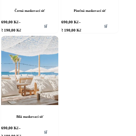
Černá maskovací síť
Písečná maskovací síť
ento
Tento
690,00
Kč
–
690,00
Kč
–
🛒
🛒
rodukt
produkt
Rozpětí
Rozpětí
2 190,00
Kč
2 190,00
Kč
á
má
cen:
cen:
íce
690,00 Kč
více
690,00 Kč
až
až
riant.
variant.
2 190,00 Kč
2 190,00 Kč
ožnosti
Možnosti
e
lze
ybrat
vybrat
a
na
tránce
stránce
roduktu
produktu
Bílá maskovací síť
ento
690,00
Kč
–
🛒
rodukt
Rozpětí