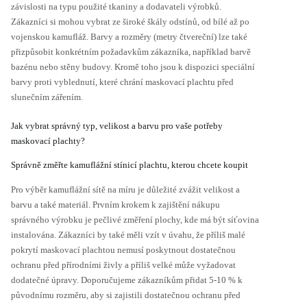
závislosti na typu použité tkaniny a dodavateli výrobků.
Zákazníci si mohou vybrat ze široké škály odstínů, od bílé až po
vojenskou kamufláž. Barvy a rozměry (metry čtvereční) lze také
přizpůsobit konkrétním požadavkům zákazníka, například barvě
bazénu nebo stěny budovy. Kromě toho jsou k dispozici speciální
barvy proti vyblednutí, které chrání maskovací plachtu před
slunečním zářením.
Jak vybrat správný typ, velikost a barvu pro vaše potřeby
maskovací plachty?
Správně změřte kamuflážní stínicí plachtu, kterou chcete koupit
Pro výběr kamuflážní sítě na míru je důležité zvážit velikost a
barvu a také materiál. Prvním krokem k zajištění nákupu
správného výrobku je pečlivé změření plochy, kde má být síťovina
instalována. Zákazníci by také měli vzít v úvahu, že příliš malé
pokrytí maskovací plachtou nemusí poskytnout dostatečnou
ochranu před přírodními živly a příliš velké může vyžadovat
dodatečné úpravy. Doporučujeme zákazníkům přidat 5-10 % k
původnímu rozměru, aby si zajistili dostatečnou ochranu před