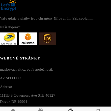
Vaše údaje a platby jsou chráněny šifrovaným SSL spojením.
Naši dopravci
WEBOVÉ STRÁNKY
maskovaci-sit.cz patří společnosti:
AV SEO LLC
Adresa:
1111B S Governors Ave STE 40127
Dover, DE 19904
USA