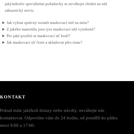
jakýmikoliv speciálními požadavky se neváhejte obrátit na náš
zákaznický servis.
Jak vybrat správný rozměr maskovací sítě na míru?
Z jakého materiálu jsou tyto maskovací sítě vyrobené?
Pro jaké použití se maskovací síť hodí?
Jak maskovací síť čistit a skladovat přes zimu?
KONTAKT
Pokud máte jakékoli dotazy nebo návrhy, neváhejte nás
kontaktovat. Odpovíme vám do 24 hodin, od pondělí do pátku
mezi 9:00 a 17:00.