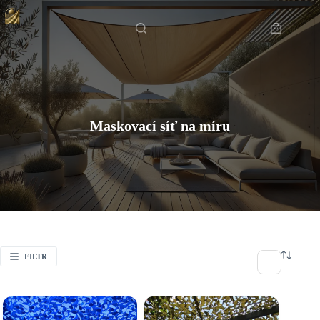
Skip
Domů
to
content
Shopping
cart
Maskovací síť na míru
FILTR