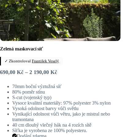
Zelená maskovací síť
✓ Zkontroloval
František Veselý
Rozpětí
690,00
Kč
–
2 190,00
Kč
cen:
690,00 Kč
70mm boční výztužná síť
až
80% poměr stínu
2 190,00 Kč
S-cut (vojenský typ)
Vysoce kvalitní materiály: 97% polyester 3% nylon
Vysoká odolnost barvy vůči světlu
Vynikající odolnost vůči větru, jako je mistral nebo
tramontana
40 cm dlouhý vlečný hák na 4 rozích sítě
Síťka je vyrobena ze 100% polyesteru.
Dodání zdarma