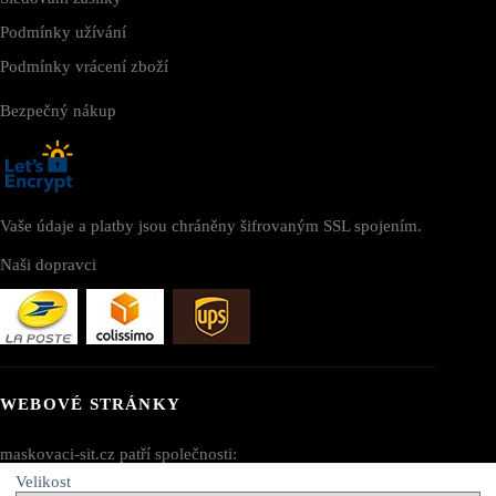
Podmínky užívání
Podmínky vrácení zboží
Bezpečný nákup
Vaše údaje a platby jsou chráněny šifrovaným SSL spojením.
Naši dopravci
WEBOVÉ STRÁNKY
maskovaci-sit.cz patří společnosti:
Velikost
AV SEO LLC