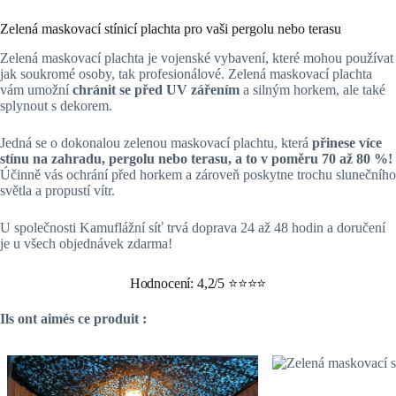
Zelená maskovací stínicí plachta pro vaši pergolu nebo terasu
Zelená maskovací plachta je vojenské vybavení, které mohou používat
jak soukromé osoby, tak profesionálové. Zelená maskovací plachta
vám umožní
chránit se před UV zářením
a silným horkem, ale také
splynout s dekorem.
Jedná se o dokonalou zelenou maskovací plachtu, která
přinese více
stínu na zahradu, pergolu nebo terasu, a to v poměru 70 až 80 %!
Účinně vás ochrání před horkem a zároveň poskytne trochu slunečního
světla a propustí vítr.
U společnosti Kamuflážní síť trvá doprava 24 až 48 hodin a doručení
je u všech objednávek zdarma!
Hodnocení: 4,2/5 ⭐⭐⭐⭐
Ils ont aimés ce produit :