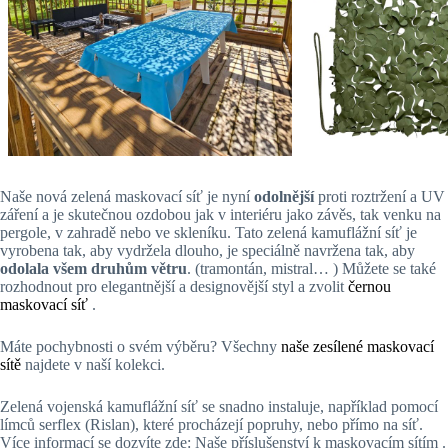
Naše nová zelená maskovací síť je nyní
odolnější
proti roztržení a UV
záření a je skutečnou ozdobou jak v interiéru jako závěs, tak venku na
pergole, v zahradě nebo ve skleníku. Tato zelená kamuflážní síť je
vyrobena tak, aby vydržela dlouho, je speciálně navržena tak, aby
odolala všem druhům větru
. (tramontán, mistral… ) Můžete se také
rozhodnout pro elegantnější a designovější styl a zvolit
černou
maskovací síť
.
Máte pochybnosti o svém výběru? Všechny
naše zesílené maskovací
sítě
najdete v naší kolekci.
Zelená vojenská kamuflážní síť se snadno instaluje, například pomocí
límců serflex (Rislan), které procházejí popruhy, nebo přímo na síť.
Více informací se dozvíte zde: Naše příslušenství k maskovacím sítím .