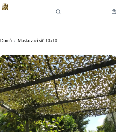
Skip
to
content
Shopping
cart
Domů
/
Maskovací síť 10x10