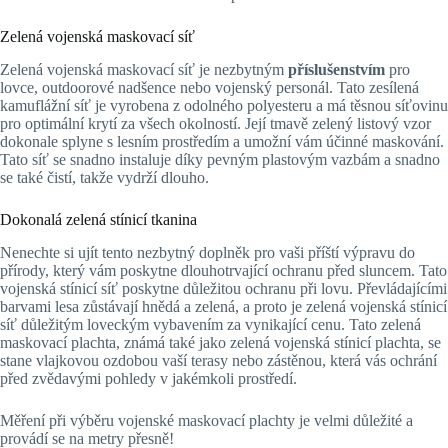
Zelená vojenská maskovací síť
Zelená vojenská maskovací síť je nezbytným
příslušenstvím
pro
lovce, outdoorové nadšence nebo vojenský personál. Tato zesílená
kamuflážní síť je vyrobena z odolného polyesteru a má těsnou síťovinu
pro optimální krytí za všech okolností. Její tmavě zelený listový vzor
dokonale splyne s lesním prostředím a umožní vám účinné maskování.
Tato síť se snadno instaluje díky pevným plastovým vazbám a snadno
se také čistí, takže vydrží dlouho.
Dokonalá zelená stínicí tkanina
Nenechte si ujít tento nezbytný doplněk pro vaši příští výpravu do
přírody, který vám poskytne dlouhotrvající ochranu před sluncem. Tato
vojenská stínicí síť poskytne důležitou ochranu při lovu. Převládajícími
barvami lesa zůstávají hnědá a zelená, a proto je zelená vojenská stínicí
síť důležitým loveckým vybavením za vynikající cenu. Tato zelená
maskovací plachta, známá také jako zelená vojenská stínicí plachta, se
stane vlajkovou ozdobou vaší terasy nebo zástěnou, která vás ochrání
před zvědavými pohledy v jakémkoli prostředí.
Měření při výběru vojenské maskovací plachty je velmi důležité a
provádí se na metry přesně!