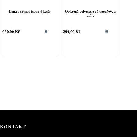
Lana s ráčnou (sada 4 kusů)
Opletená polyesterová upevňovací
šňůra
ento
Tento
690,00
Kč
290,00
Kč
🛒
🛒
rodukt
produkt
á
má
íce
více
riant.
variant.
ožnosti
Možnosti
e
lze
ybrat
vybrat
a
na
tránce
stránce
roduktu
produktu
KONTAKT