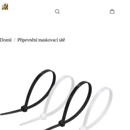
Skip
to
content
Shopping
cart
Domů
/
Připevnění maskovací sítě