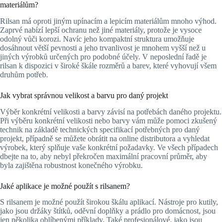
materiálům?
Rilsan má oproti jiným upínacím a lepicím materiálům mnoho výhod.
Zaprvé nabízí lepší ochranu než jiné materiály, protože je vysoce
odolný vůči korozi. Navíc jeho kompaktní struktura umožňuje
dosáhnout větší pevnosti a jeho trvanlivost je mnohem vyšší než u
jiných výrobků určených pro podobné účely. V neposlední řadě je
rilsan k dispozici v široké škále rozměrů a barev, které vyhovují všem
druhům potřeb.
Jak vybrat správnou velikost a barvu pro daný projekt
Výběr konkrétní velikosti a barvy závisí na potřebách daného projektu.
Při výběru konkrétní velikosti nebo barvy vám může pomoci zkušený
technik na základě technických specifikací potřebných pro daný
projekt, případně se můžete obrátit na online distributora a vyhledat
výrobek, který splňuje vaše konkrétní požadavky. Ve všech případech
dbejte na to, aby nebyl překročen maximální pracovní průměr, aby
byla zajištěna robustnost konečného výrobku.
Jaké aplikace je možné použít s rilsanem?
S rilsanem je možné použít širokou škálu aplikací. Nástroje pro kutily,
jako jsou držáky štítků, oděvní doplňky a prádlo pro domácnost, jsou
jen několika oblíbenými příklady. Také profesionálové, jako jsou