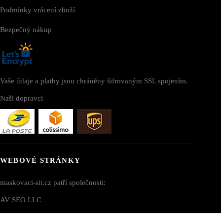
Podmínky vrácení zboží
Bezpečný nákup
Vaše údaje a platby jsou chráněny šifrovaným SSL spojením.
Naši dopravci
WEBOVÉ STRÁNKY
maskovaci-sit.cz patří společnosti:
AV SEO LLC
Adresa: