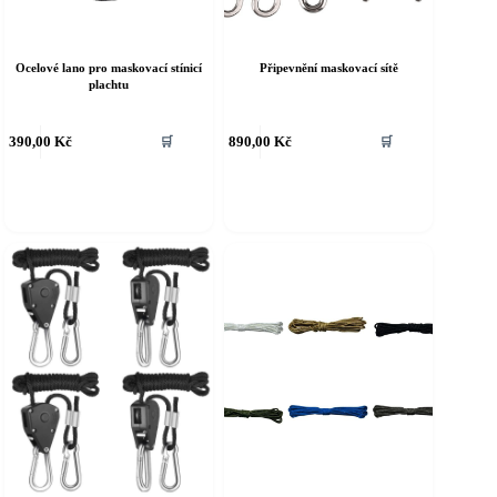
Ocelové lano pro maskovací stínicí
Připevnění maskovací sítě
plachtu
ento
Tento
390,00
Kč
890,00
Kč
🛒
🛒
rodukt
produkt
á
má
íce
více
riant.
variant.
ožnosti
Možnosti
e
lze
ybrat
vybrat
a
na
tránce
stránce
roduktu
produktu