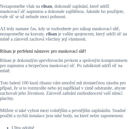
Nezapomeňte však na
rilsan
, dokonalé zapínání, které udrží
maskovací síť napnutou a dokonale zajištěnou. Jakmile ho použijete,
vaše síť se už nebude moci pohnout.
Až tedy nastane čas, kdy se rozhodnete pro nákup maskovací sítě,
nezapomeňte na kravaty.
rilsan
je vaším spojencem, který udrží síť na
místě a zároveň zachová všechny její vlastnosti.
Rilsan je perfektní nástavec pro maskovací sítě!
Rilsan je dokonalým upevňovacím prvkem a správným kompromisem
pro napnutou a bezpečnou maskovací síť. Po zaháknutí udrží síť na
místě.
Toto balení 100 kusů rilsanu vám umožní mít dostatečnou zásobu pro
případ, že si to rozmyslíte nebo jej například v zimě odstraníte, abyste
zachovali jeho životnost. Zároveň zabrání znehodnocení vaší stínicí
plachty.
Můžete si také vybrat mezi volnějším a pevnějším zapínáním. Snadné
použití a rychlá instalace jsou také body, na které nelze zapomenout.
Ultra odolné