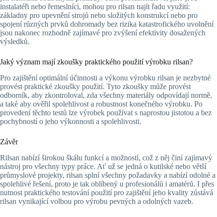
instalatéři nebo řemeslníci, mohou pro rilsan najít řadu využití:
základny pro upevnění strojů nebo složitých konstrukcí nebo pro
spojení různých prvků dohromady bez rizika katastrofického uvolnění
jsou nakonec rozhodně zajímavé pro zvýšení efektivity dosažených
výsledků.
Jaký význam mají zkoušky praktického použití výrobku rilsan?
Pro zajištění optimální účinnosti a výkonu výrobku rilsan je nezbytné
provést praktické zkoušky použití. Tyto zkoušky může provést
odborník, aby zkontroloval, zda všechny materiály odpovídají normě,
a také aby ověřil spolehlivost a robustnost konečného výrobku. Po
provedení těchto testů lze výrobek používat s naprostou jistotou a bez
pochybností o jeho výkonnosti a spolehlivosti.
Závěr
Rilsan nabízí širokou škálu funkcí a možností, což z něj činí zajímavý
nástroj pro všechny typy práce. Ať už se jedná o kutilské nebo větší
průmyslové projekty, rilsan splní všechny požadavky a nabízí odolné a
spolehlivé řešení, proto je tak oblíbený u profesionálů i amatérů. I přes
nutnost praktického testování použití pro zajištění jeho kvality zůstává
rilsan vynikající volbou pro výrobu pevných a odolných vazeb.