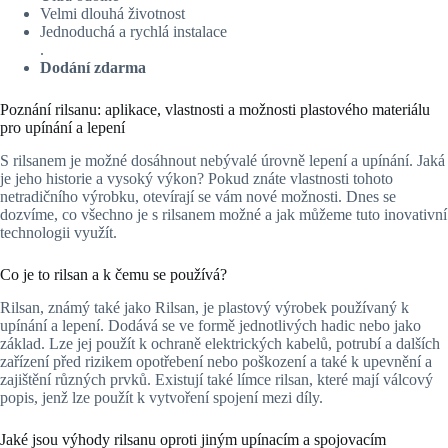
Velmi dlouhá životnost
Jednoduchá a rychlá instalace
.
Dodání zdarma
Poznání rilsanu: aplikace, vlastnosti a možnosti plastového materiálu
pro upínání a lepení
S rilsanem je možné dosáhnout nebývalé úrovně lepení a upínání. Jaká
je jeho historie a vysoký výkon? Pokud znáte vlastnosti tohoto
netradičního výrobku, otevírají se vám nové možnosti. Dnes se
dozvíme, co všechno je s rilsanem možné a jak můžeme tuto inovativní
technologii využít.
Co je to rilsan a k čemu se používá?
Rilsan, známý také jako Rilsan, je plastový výrobek používaný k
upínání a lepení. Dodává se ve formě jednotlivých hadic nebo jako
základ. Lze jej použít k ochraně elektrických kabelů, potrubí a dalších
zařízení před rizikem opotřebení nebo poškození a také k upevnění a
zajištění různých prvků. Existují také límce rilsan, které mají válcový
popis, jenž lze použít k vytvoření spojení mezi díly.
Jaké jsou výhody rilsanu oproti jiným upínacím a spojovacím