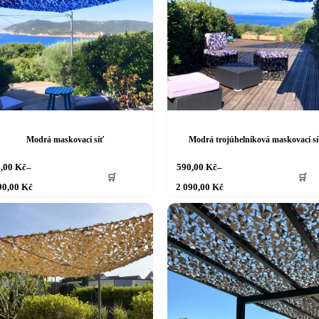
Modrá maskovací síť
Modrá trojúhelníková maskovací sí
Tento
0,00
Kč
–
590,00
Kč
–
🛒
🛒
produkt
Rozpětí
Rozpětí
90,00
Kč
2 090,00
Kč
má
cen:
cen:
690,00 Kč
více
590,00 Kč
až
až
variant.
2 190,00 Kč
2 090,00 Kč
ti
Možnosti
lze
vybrat
na
stránce
tu
produktu