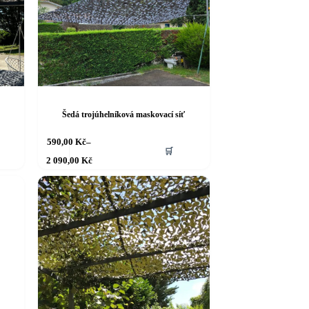
Šedá trojúhelníková maskovací síť
Tento
590,00
Kč
–
🛒
produkt
Rozpětí
2 090,00
Kč
má
cen:
více
590,00 Kč
až
variant.
2 090,00 Kč
Možnosti
lze
vybrat
na
stránce
produktu