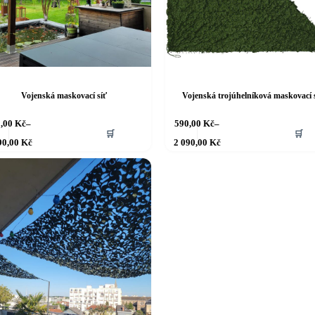
Vojenská maskovací síť
Vojenská trojúhelníková maskovací 
Tento
0,00
Kč
–
590,00
Kč
–
🛒
🛒
produkt
Rozpětí
Rozpětí
90,00
Kč
2 090,00
Kč
má
cen:
cen:
690,00 Kč
více
590,00 Kč
až
až
variant.
2 190,00 Kč
2 090,00 Kč
ti
Možnosti
lze
vybrat
na
stránce
tu
produktu