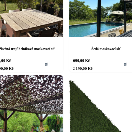
Písečná trojúhelníková maskovací síť
Šedá maskovací síť
Tento
0,00
Kč
–
690,00
Kč
–
🛒
🛒
produkt
Rozpětí
Rozpětí
90,00
Kč
2 190,00
Kč
má
cen:
cen:
590,00 Kč
více
690,00 Kč
až
až
variant.
2 090,00 Kč
2 190,00 Kč
ti
Možnosti
lze
vybrat
na
stránce
tu
produktu