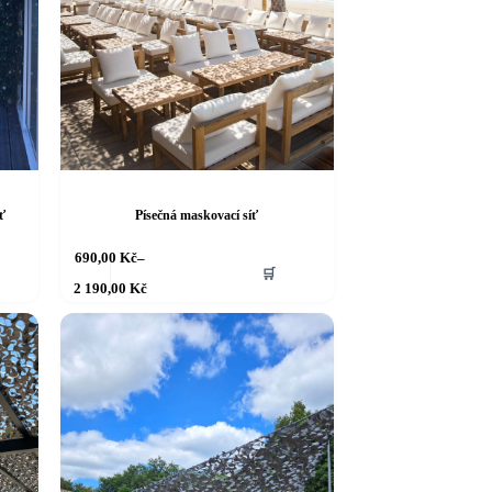
ť
Písečná maskovací síť
Tento
690,00
Kč
–
🛒
produkt
Rozpětí
2 190,00
Kč
má
cen:
více
690,00 Kč
až
variant.
2 190,00 Kč
Možnosti
lze
vybrat
na
stránce
produktu