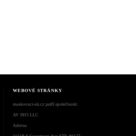
Y
WEBOVÉ STRÁNKY
maskovaci-sit.cz patří společnosti:
AV SEO LLC
Adresa:
1111B S Governors Ave STE 40127