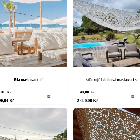
Bílá maskovací síť
Bílá trojúhelníková maskovací síť
Tento
0,00
Kč
–
590,00
Kč
–
🛒
🛒
produkt
Rozpětí
Rozpětí
90,00
Kč
2 090,00
Kč
má
cen:
cen:
690,00 Kč
více
590,00 Kč
až
až
variant.
2 190,00 Kč
2 090,00 Kč
ti
Možnosti
lze
vybrat
na