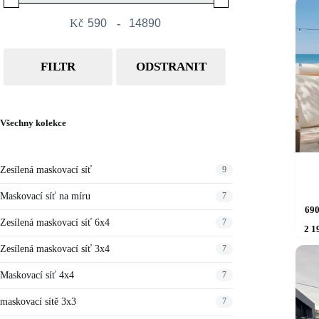
Kč
-
Minimum Price
Maximum Price
FILTR
ODSTRANIT
Všechny kolekce
Zesílená maskovací síť
9
Maskovací síť na míru
7
Tento
69
produkt
Zesílená maskovací síť 6x4
7
2 1
má
více
Zesílená maskovací síť 3x4
7
variant.
Možnos
Maskovací síť 4x4
7
lze
vybrat
maskovací sítě 3x3
7
na