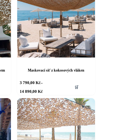
stránce
produktu
nem
Maskovací síť z kokosových vláken
Tento
3 790,00
Kč
–
🛒
produkt
Rozpětí
14 890,00
Kč
má
cen:
více
3 790,00 Kč
až
variant.
14 890,00 Kč
Možnosti
lze
vybrat
na
stránce
produktu